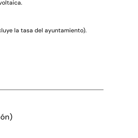
voltaica.
cluye la tasa del ayuntamiento).
ción)