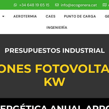
+34 648 19 65 15
info@ecogenera.cat
AEROTERMIA
CAES
PUNTO DE CARGA
G
INGENIERÍA
PRESUPUESTOS INDUSTRIAL
ONES FOTOVOLTA
KW
RGÉTICA ANUAL APRO